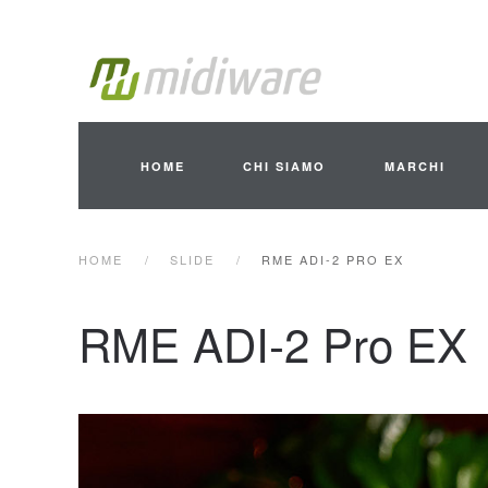
Skip to main content
HOME
CHI SIAMO
MARCHI
HOME
SLIDE
RME ADI-2 PRO EX
RME ADI-2 Pro EX