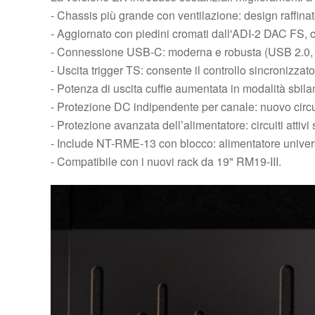
- Chassis più grande con ventilazione: design raffinato
- Aggiornato con piedini cromati dall'ADI-2 DAC FS, 
- Connessione USB-C: moderna e robusta (USB 2.0, s
- Uscita trigger TS: consente il controllo sincronizzat
- Potenza di uscita cuffie aumentata in modalità sbilan
- Protezione DC indipendente per canale: nuovo circu
- Protezione avanzata dell’alimentatore: circuiti attiv
- Include NT-RME-13 con blocco: alimentatore univers
- Compatibile con i nuovi rack da 19" RM19-III.