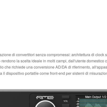
ione di convertitori senza compromessi: architettura di clock sta
o rendono la scelta ideale in molti campi, dall'utente domestico c
dio che richiede una conversione AD/DA di riferimento, all'appass
izza il dispositivo portatile come front-end per sistemi di misurazio