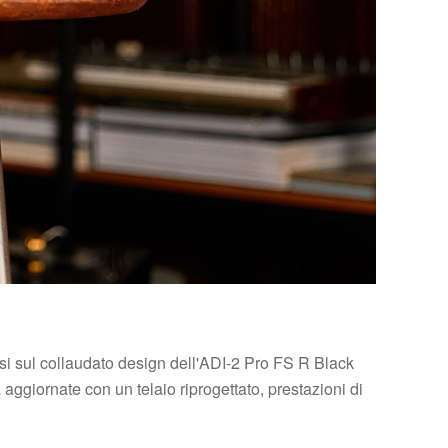
osi sul collaudato design dell'ADI-2 Pro FS R Black
 aggiornate con un telaio riprogettato, prestazioni di