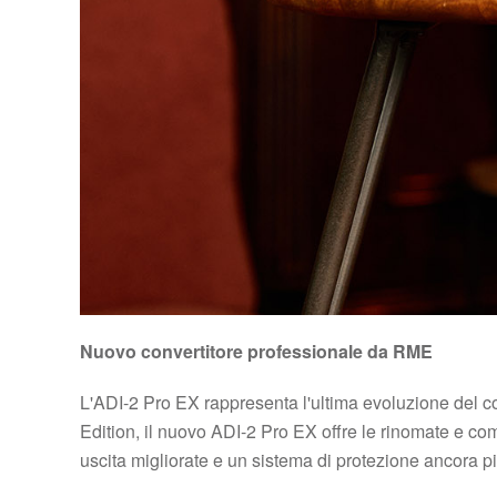
Nuovo convertitore professionale da RME
L'ADI-2 Pro EX rappresenta l'ultima evoluzione del co
Edition, il nuovo ADI-2 Pro EX offre le rinomate e comp
uscita migliorate e un sistema di protezione ancora p