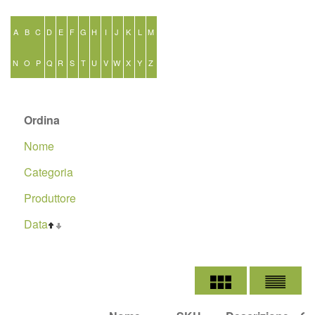
A
B
C
D
E
F
G
H
I
J
K
L
M
N
O
P
Q
R
S
T
U
V
W
X
Y
Z
Ordina
Nome
Categoria
Produttore
Data