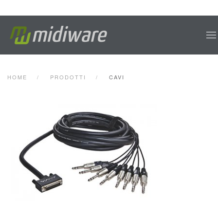
Skip to main content
HOME
PRODOTTI
CAVI