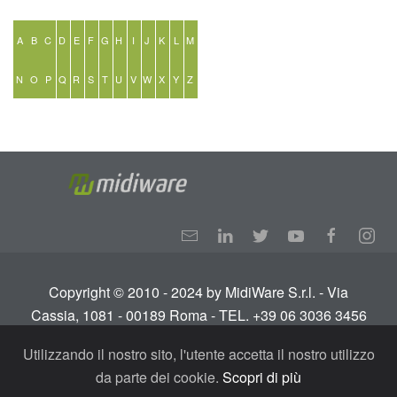
A
B
C
D
E
F
G
H
I
J
K
L
M
N
O
P
Q
R
S
T
U
V
W
X
Y
Z
Copyright © 2010 - 2024 by MidiWare S.r.l. - Via
Cassia, 1081 - 00189 Roma - TEL. +39 06 3036 3456
Info:
info@midiware.com
- P.IVA: IT01810351005.
Utilizzando il nostro sito, l'utente accetta il nostro utilizzo
Tutti i diritti riservati.
Termini e condizioni
-
Privacy
da parte dei cookie.
Scopri di più
Policy - GDPR