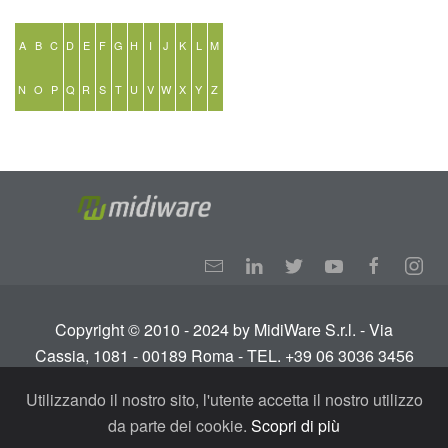
A
B
C
D
E
F
G
H
I
J
K
L
M
N
O
P
Q
R
S
T
U
V
W
X
Y
Z
Copyright © 2010 - 2024 by MidiWare S.r.l. - Via
Cassia, 1081 - 00189 Roma - TEL. +39 06 3036 3456
Info:
info@midiware.com
- P.IVA: IT01810351005.
Utilizzando il nostro sito, l'utente accetta il nostro utilizzo
Tutti i diritti riservati.
Termini e condizioni
-
Privacy
da parte dei cookie.
Scopri di più
Policy - GDPR