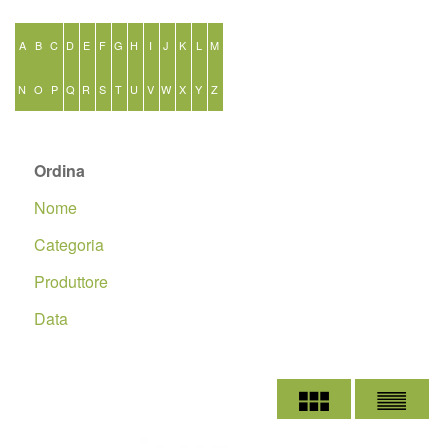
A
B
C
D
E
F
G
H
I
J
K
L
M
N
O
P
Q
R
S
T
U
V
W
X
Y
Z
Ordina
Nome
Categoria
Produttore
Data