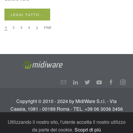
LEGGI TUTTO...
1
2
3
4
FINE
Copyright © 2010 - 2024 by MidiWare S.r.l. - Via
Cassia, 1081 - 00189 Roma - TEL. +39 06 3036 3456
Info:
info@midiware.com
- P.IVA: IT01810351005.
Utilizzando il nostro sito, l'utente accetta il nostro utilizzo
Tutti i diritti riservati.
Termini e condizioni
-
Privacy
da parte dei cookie.
Scopri di più
Policy - GDPR