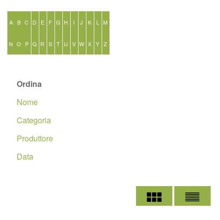
A
B
C
D
E
F
G
H
I
J
K
L
M
N
O
P
Q
R
S
T
U
V
W
X
Y
Z
Ordina
Nome
Categoria
Produttore
Data