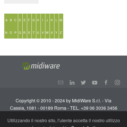
A
B
C
D
E
F
G
H
I
J
K
L
M
N
O
P
Q
R
S
T
U
V
W
X
Y
Z
Copyright © 2010 - 2024 by MidiWare S.r.l. - Via
Cassia, 1081 - 00189 Roma - TEL. +39 06 3036 3456
Info:
info@midiware.com
- P.IVA: IT01810351005.
Utilizzando il nostro sito, l'utente accetta il nostro utilizzo
Tutti i diritti riservati.
Termini e condizioni
-
Privacy