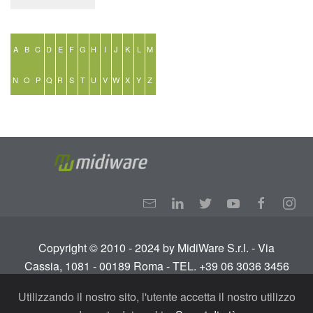
A
B
C
D
E
F
G
H
I
J
K
L
M
N
O
P
Q
R
S
T
U
V
W
X
Y
Z
Copyright © 2010 - 2024 by MidiWare S.r.l. - Via
Cassia, 1081 - 00189 Roma - TEL. +39 06 3036 3456
Info:
info@midiware.com
- P.IVA: IT01810351005.
Utilizzando il nostro sito, l'utente accetta il nostro utilizzo
Tutti i diritti riservati.
Termini e condizioni
-
Privacy