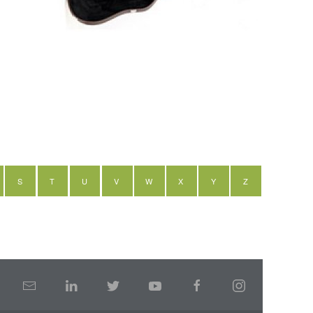
S
T
U
V
W
X
Y
Z