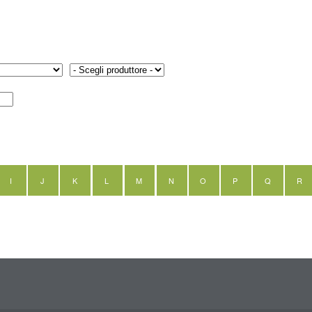
I
J
K
L
M
N
O
P
Q
R