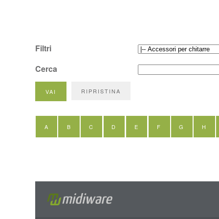
Filtri
Cerca
A
B
C
D
E
F
G
H