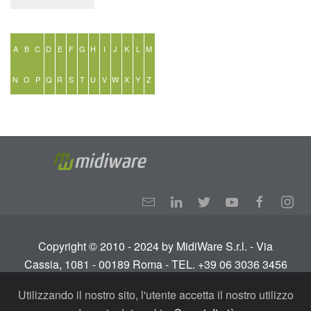
A
B
C
D
E
F
G
H
I
J
K
L
M
N
O
P
Q
R
S
T
U
V
W
X
Y
Z
Copyright © 2010 - 2024 by MidiWare S.r.l. - Via
Cassia, 1081 - 00189 Roma - TEL. +39 06 3036 3456
Info:
info@midiware.com
- P.IVA: IT01810351005.
Utilizzando il nostro sito, l'utente accetta il nostro utilizzo
Tutti i diritti riservati.
Termini e condizioni
-
Privacy