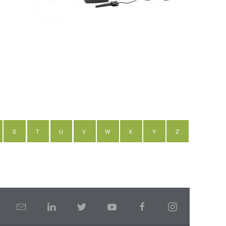
S
T
U
V
W
X
Y
Z