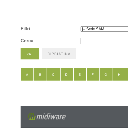
Filtri
Cerca
A
B
C
D
E
F
G
H