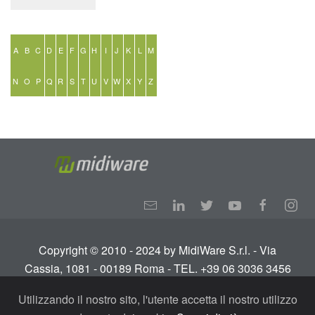
A
B
C
D
E
F
G
H
I
J
K
L
M
N
O
P
Q
R
S
T
U
V
W
X
Y
Z
Copyright © 2010 - 2024 by MidiWare S.r.l. - Via
Cassia, 1081 - 00189 Roma - TEL. +39 06 3036 3456
Info:
info@midiware.com
- P.IVA: IT01810351005.
Utilizzando il nostro sito, l'utente accetta il nostro utilizzo
Tutti i diritti riservati.
Termini e condizioni
-
Privacy