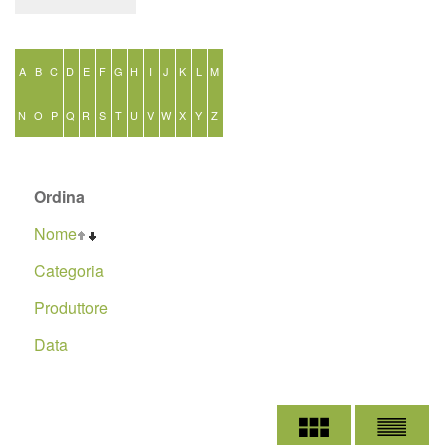
A
B
C
D
E
F
G
H
I
J
K
L
M
N
O
P
Q
R
S
T
U
V
W
X
Y
Z
Ordina
Nome
Categoria
Produttore
Data