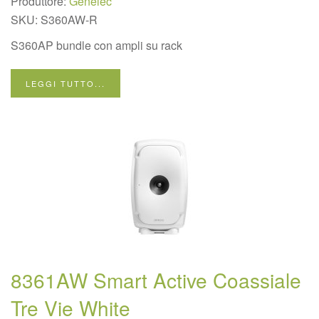
Produttore:
Genelec
SKU:
S360AW-R
S360AP bundle con ampli su rack
LEGGI TUTTO...
8361AW Smart Active Coassiale
Tre Vie White