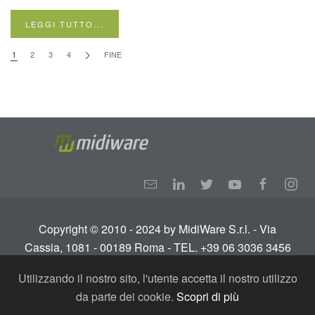
LEGGI TUTTO...
1
2
3
4
FINE
Copyright © 2010 - 2024 by MidiWare S.r.l. - Via
Cassia, 1081 - 00189 Roma - TEL. +39 06 3036 3456
Info:
info@midiware.com
- P.IVA: IT01810351005.
Utilizzando il nostro sito, l'utente accetta il nostro utilizzo
Tutti i diritti riservati.
Termini e condizioni
-
Privacy
da parte dei cookie.
Scopri di più
Policy - GDPR