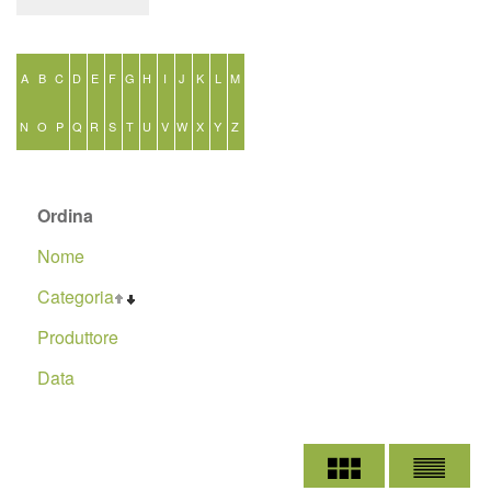
A
B
C
D
E
F
G
H
I
J
K
L
M
N
O
P
Q
R
S
T
U
V
W
X
Y
Z
Ordina
Nome
Categoria
Produttore
Data