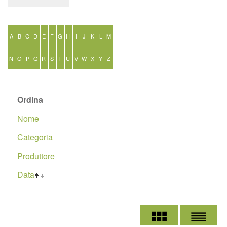
A
B
C
D
E
F
G
H
I
J
K
L
M
N
O
P
Q
R
S
T
U
V
W
X
Y
Z
Ordina
Nome
Categoria
Produttore
Data