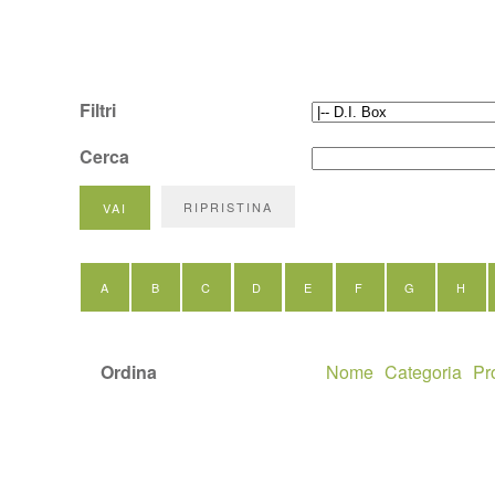
Filtri
Cerca
A
B
C
D
E
F
G
H
Ordina
Nome
Categoria
Pr