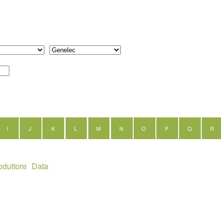
I
J
K
L
M
N
O
P
Q
R
oduttore
Data