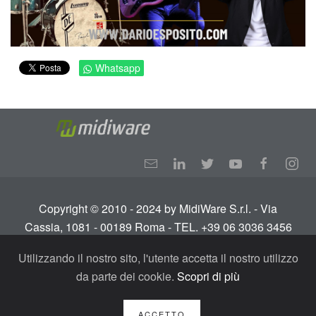
Whatsapp
Copyright © 2010 - 2024 by MidiWare S.r.l. - Via
Cassia, 1081 - 00189 Roma - TEL. +39 06 3036 3456
Info:
info@midiware.com
- P.IVA: IT01810351005.
Utilizzando il nostro sito, l'utente accetta il nostro utilizzo
Tutti i diritti riservati.
Termini e condizioni
-
Privacy
da parte dei cookie.
Scopri di più
Policy - GDPR
ACCETTO