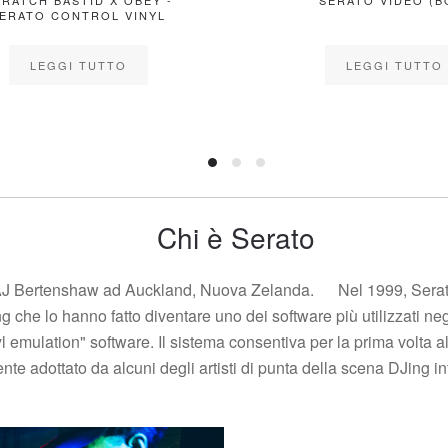
ANSION
7’’ SERATO STANDARD
COLORS GLOW IN THE
DARK
LEGGI TUTTO
Chi è Serato
AJ Bertenshaw ad Auckland, Nuova Zelanda. Nel 1999, Serato h
fting che lo hanno fatto diventare uno dei software più utilizzat
yl emulation" software. Il sistema consentiva per la prima volta al
te adottato da alcuni degli artisti di punta della scena DJing in