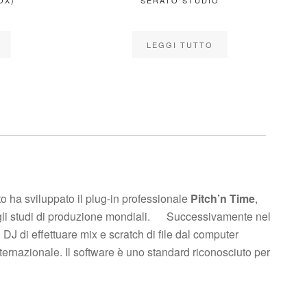
10’’ SERATO STANDARD
10’’ SERA
COLORS GLOW IN THE
COLOR
DARK
LEGGI
LEGGI TUTTO
a sviluppato il plug-in professionale
Pitch’n Time
,
i negli studi di produzione mondiali. Successivamente nel
 DJ di effettuare mix e scratch di file dal computer
ternazionale. Il software è uno standard riconosciuto per