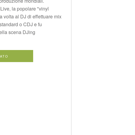
 di produzione mondiali.
Live, la popolare "vinyl
 volta al DJ di effettuare mix
i standard o CDJ e fu
della scena DJing
RATO