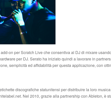
un add-on per Scratch Live che consentiva al DJ di mixare usand
rdware per DJ. Serato ha iniziato quindi a lavorare in partnersh
razione, semplicità ed affidabilità per questa applicazione, con ot
i etichette discografiche statunitensi per distribuire la loro mu
 Whitelabel.net. Nel 2010, grazie alla partnership con Ableton, è 