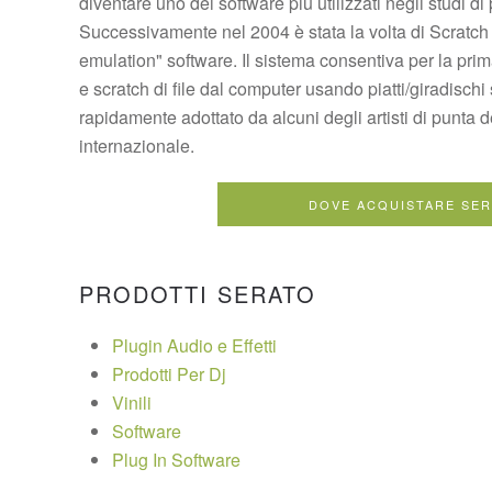
diventare uno dei software più utilizzati negli studi
Successivamente nel 2004 è stata la volta di Scratch 
emulation" software. Il sistema consentiva per la prima
e scratch di file dal computer usando piatti/giradisch
rapidamente adottato da alcuni degli artisti di punta 
internazionale.
DOVE ACQUISTARE SE
PRODOTTI SERATO
Plugin Audio e Effetti
Prodotti Per Dj
Vinili
Software
Plug In Software