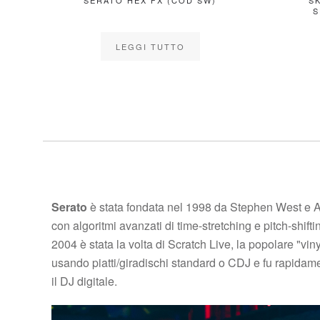
SERATO STUDIO
SERATO FX KIT EXP
PACK
LEGGI TUTTO
LEGGI TUTTO
Serato
è stata fondata nel 1998 da Stephen West e 
con algoritmi avanzati di time-stretching e pitch-shi
2004 è stata la volta di Scratch Live, la popolare "vin
usando piatti/giradischi standard o CDJ e fu rapidamen
il DJ digitale.