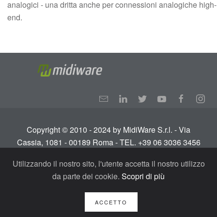
analogici - una dritta anche per connessioni analogiche high-
end.
Copyright © 2010 - 2024 by MidiWare S.r.l. - Via
Cassia, 1081 - 00189 Roma - TEL. +39 06 3036 3456
Info:
info@midiware.com
- P.IVA: IT01810351005.
Utilizzando il nostro sito, l'utente accetta il nostro utilizzo
Tutti i diritti riservati.
Termini e condizioni
-
Privacy
da parte dei cookie.
Scopri di più
Policy - GDPR
ACCETTO