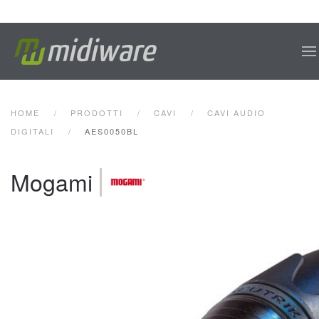
Skip to main content
HOME
PRODOTTI
CAVI
CAVI AUDIO
DIGITALI
AES0050BL
Mogami