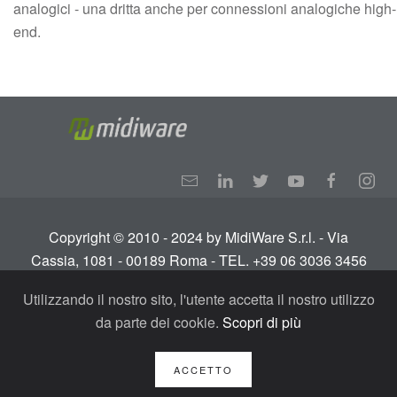
analogici - una dritta anche per connessioni analogiche high-
end.
Copyright © 2010 - 2024 by MidiWare S.r.l. - Via
Cassia, 1081 - 00189 Roma - TEL. +39 06 3036 3456
Info:
info@midiware.com
- P.IVA: IT01810351005.
Utilizzando il nostro sito, l'utente accetta il nostro utilizzo
Tutti i diritti riservati.
Termini e condizioni
-
Privacy
da parte dei cookie.
Scopri di più
Policy - GDPR
ACCETTO