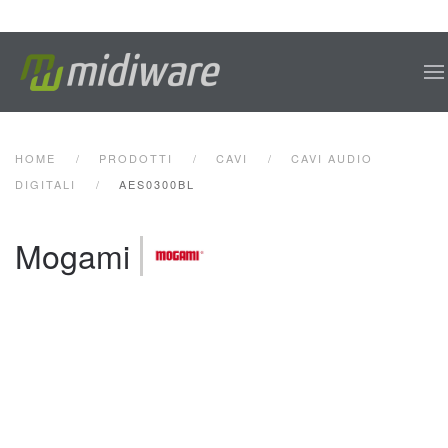
Skip to main content
HOME
PRODOTTI
CAVI
CAVI AUDIO
DIGITALI
AES0300BL
Mogami