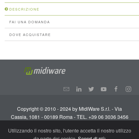
DESCRIZIONE
FAI UNA DOMANDA
DOVE ACQUISTARE
Copyright © 2010 - 2024 by MidiWare S.r.l. - Via
Cassia, 1081 - 00189 Roma - TEL. +39 06 3036 3456
Info:
info@midiware.com
- P.IVA: IT01810351005.
Utilizzando il nostro sito, l'utente accetta il nostro utilizzo
Tutti i diritti riservati.
Termini e condizioni
-
Privacy
da parte dei cookie.
Scopri di più