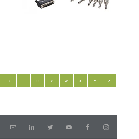
S
T
U
V
W
X
Y
Z