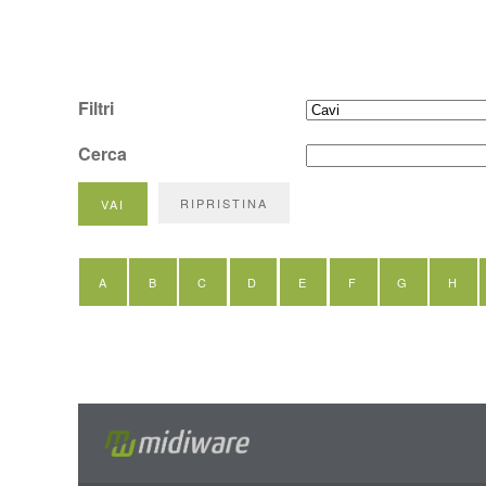
Filtri
Cerca
A
B
C
D
E
F
G
H