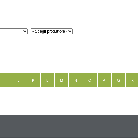
I
J
K
L
M
N
O
P
Q
R