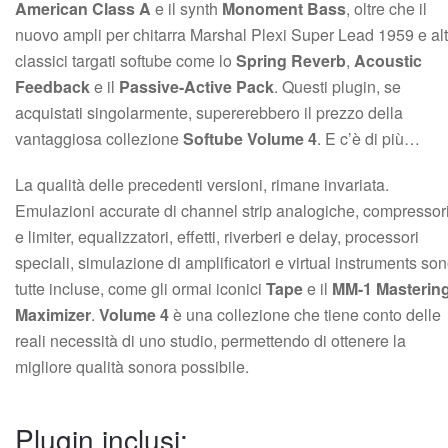
American Class A
e il synth
Monoment Bass
, oltre che il
nuovo ampli per chitarra Marshal Plexi Super Lead 1959 e alt
classici targati softube come lo
Spring Reverb
,
Acoustic
Feedback
e il
Passive-Active Pack
. Questi plugin, se
acquistati singolarmente, supererebbero il prezzo della
vantaggiosa collezione
Softube Volume 4
. E c’è di più…
La qualità delle precedenti versioni, rimane invariata.
Emulazioni accurate di channel strip analogiche, compressor
e limiter, equalizzatori, effetti, riverberi e delay, processori
speciali, simulazione di amplificatori e virtual instruments so
tutte incluse, come gli ormai iconici
Tape
e il
MM-1 Masterin
Maximizer
.
Volume 4
è una collezione che tiene conto delle
reali necessità di uno studio, permettendo di ottenere la
migliore qualità sonora possibile.
Plugin inclusi: