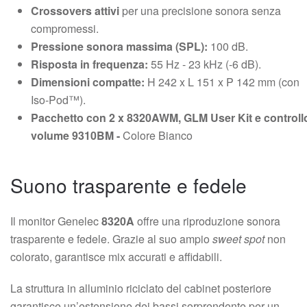
Crossovers attivi
per una precisione sonora senza
compromessi.
Pressione sonora massima (SPL):
100 dB.
Risposta in frequenza:
55 Hz - 23 kHz (-6 dB).
Dimensioni compatte:
H 242 x L 151 x P 142 mm (con
Iso-Pod™).
Pacchetto con 2 x 8320AWM, GLM User Kit e controll
volume 9310BM -
Colore Bianco
Suono trasparente e fedele
Il monitor Genelec
8320A
offre una riproduzione sonora
trasparente e fedele. Grazie al suo ampio
sweet spot
non
colorato, garantisce mix accurati e affidabili.
La struttura in alluminio riciclato del cabinet posteriore
garantisce un’estensione dei bassi sorprendente per un