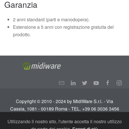
Garanzia
2 anni standard (parti e manodopera).
Estensione a 5 anni con registrazione gratuita del
prodotto.
Copyright © 2010 - 2024 by MidiWare S.r.l. - Via
Cassia, 1081 - 00189 Roma - TEL. +39 06 3036 3456
Info:
info@midiware.com
- P.IVA: IT01810351005.
Utilizzando il nostro sito, l'utente accetta il nostro utilizzo
Tutti i diritti riservati.
Termini e condizioni
-
Privacy
da parte dei cookie.
Scopri di più