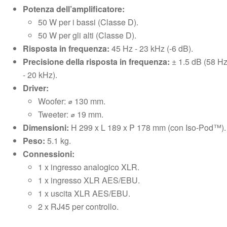
Potenza dell’amplificatore:
50 W per i bassi (Classe D).
50 W per gli alti (Classe D).
Risposta in frequenza:
45 Hz - 23 kHz (-6 dB).
Precisione della risposta in frequenza:
± 1.5 dB (58 H
- 20 kHz).
Driver:
Woofer: ⌀ 130 mm.
Tweeter: ⌀ 19 mm.
Dimensioni:
H 299 x L 189 x P 178 mm (con Iso-Pod™).
Peso:
5.1 kg.
Connessioni:
1 x ingresso analogico XLR.
1 x ingresso XLR AES/EBU.
1 x uscita XLR AES/EBU.
2 x RJ45 per controllo.