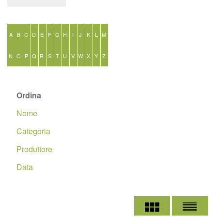
A
B
C
D
E
F
G
H
I
J
K
L
M
N
O
P
Q
R
S
T
U
V
W
X
Y
Z
Ordina
Nome
Categoria
Produttore
Data