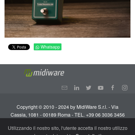
Whatsapp
Copyright © 2010 - 2024 by MidiWare S.r.l. - Via
Cassia, 1081 - 00189 Roma - TEL. +39 06 3036 3456
Info:
info@midiware.com
- P.IVA: IT01810351005.
Utilizzando il nostro sito, l'utente accetta il nostro utilizzo
Tutti i diritti riservati.
Termini e condizioni
-
Privacy