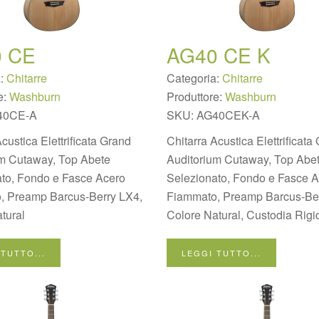
 CE
AG40 CE K
a:
Chitarre
Categoria:
Chitarre
e:
Washburn
Produttore:
Washburn
40CE-A
SKU:
AG40CEK-A
custica Elettrificata Grand
Chitarra Acustica Elettrificata
um Cutaway, Top Abete
Auditorium Cutaway, Top Abe
ato, Fondo e Fasce Acero
Selezionato, Fondo e Fasce 
, Preamp Barcus-Berry LX4,
Fiammato, Preamp Barcus-Ber
tural
Colore Natural, Custodia Rigi
 TUTTO...
LEGGI TUTTO...