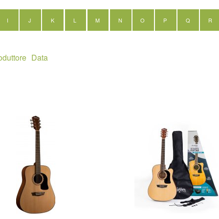
I
J
K
L
M
N
O
P
Q
R
oduttore
Data