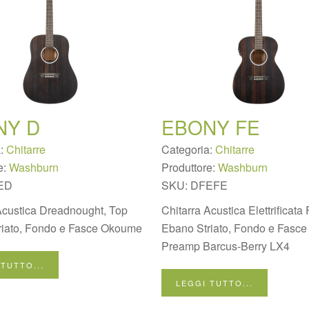
NY D
EBONY FE
a:
Chitarre
Categoria:
Chitarre
e:
Washburn
Produttore:
Washburn
ED
SKU:
DFEFE
Acustica Dreadnought, Top
Chitarra Acustica Elettrificata
riato, Fondo e Fasce Okoume
Ebano Striato, Fondo e Fasc
Preamp Barcus-Berry LX4
 TUTTO...
LEGGI TUTTO...