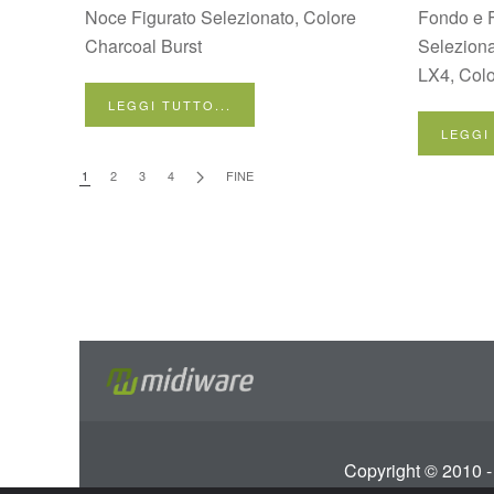
Noce Figurato Selezionato, Colore
Fondo e 
Charcoal Burst
Selezion
LX4, Colo
LEGGI TUTTO...
LEGGI
1
2
3
4
FINE
Copyright © 2010 -