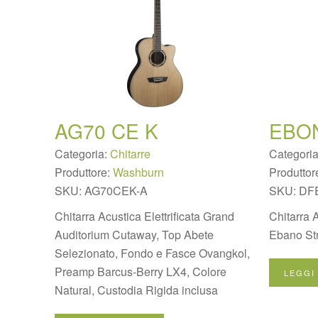
AG70 CE K
EBO
Categoria:
Chitarre
Categori
Produttore:
Washburn
Produttor
SKU:
AG70CEK-A
SKU:
DF
Chitarra Acustica Elettrificata Grand
Chitarra 
Auditorium Cutaway, Top Abete
Ebano St
Selezionato, Fondo e Fasce Ovangkol,
Preamp Barcus-Berry LX4, Colore
LEGGI
Natural, Custodia Rigida inclusa