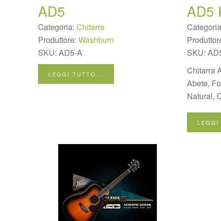
AD5
AD5 
Categoria:
Chitarre
Categori
Produttore:
Washburn
Produttor
SKU:
AD5-A
SKU:
AD
Chitarra 
LEGGI TUTTO...
Abete, F
Natural, 
LEGGI