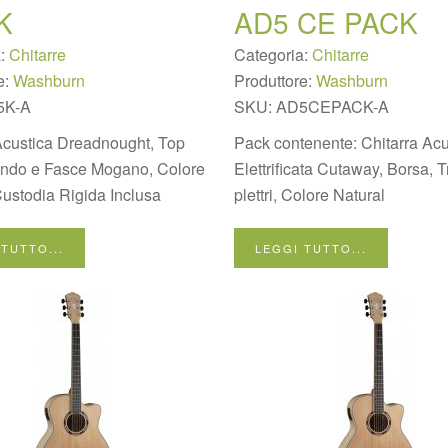
K
AD5 CE PACK
a:
Chitarre
Categoria:
Chitarre
e:
Washburn
Produttore:
Washburn
5K-A
SKU:
AD5CEPACK-A
Acustica Dreadnought, Top
Pack contenente: Chitarra Acu
ondo e Fasce Mogano, Colore
Elettrificata Cutaway, Borsa, T
Custodia Rigida Inclusa
plettri, Colore Natural
 TUTTO...
LEGGI TUTTO...