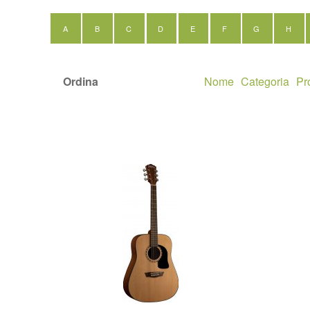
A
B
C
D
E
F
G
H
Ordina
Nome
Categoria
Pr