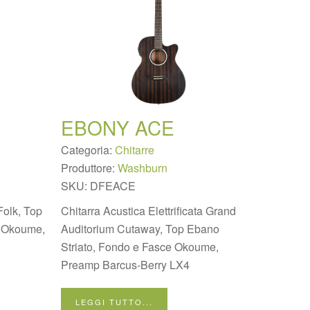
EBONY ACE
Categoria:
Chitarre
Produttore:
Washburn
SKU:
DFEACE
 Folk, Top
Chitarra Acustica Elettrificata Grand
e Okoume,
Auditorium Cutaway, Top Ebano
Striato, Fondo e Fasce Okoume,
Preamp Barcus-Berry LX4
LEGGI TUTTO...