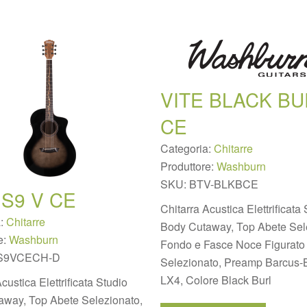
VITE BLACK BU
CE
Categoria:
Chitarre
Produttore:
Washburn
SKU:
BTV-BLKBCE
 S9 V CE
Chitarra Acustica Elettrificata
a:
Chitarre
Body Cutaway, Top Abete Sel
e:
Washburn
Fondo e Fasce Noce Figurato
S9VCECH-D
Selezionato, Preamp Barcus-
LX4, Colore Black Burl
custica Elettrificata Studio
away, Top Abete Selezionato,