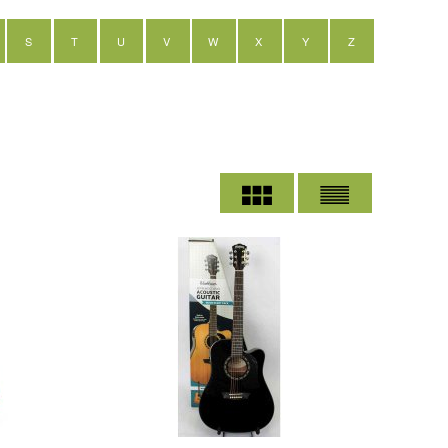
S
T
U
V
W
X
Y
Z