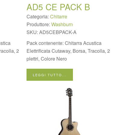
AD5 CE PACK B
Categoria:
Chitarre
Produttore:
Washburn
SKU:
AD5CEBPACK-A
stica
Pack contenente: Chitarra Acustica
racolla, 2
Elettrificata Cutaway, Borsa, Tracolla, 2
plettri, Colore Nero
LEGGI TUTTO...