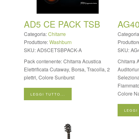
AD5 CE PACK TSB
AG40
Categoria:
Chitarre
Categori
Produttore:
Washburn
Produttor
SKU:
AD5CETSBPACK-A
SKU:
AG
Pack contenente: Chitarra Acustica
Chitarra A
Elettrificata Cutaway, Borsa, Tracolla, 2
Auditori
plettri, Colore Sunburst
Selezion
Fiammato
Colore Na
LEGGI TUTTO...
LEGGI