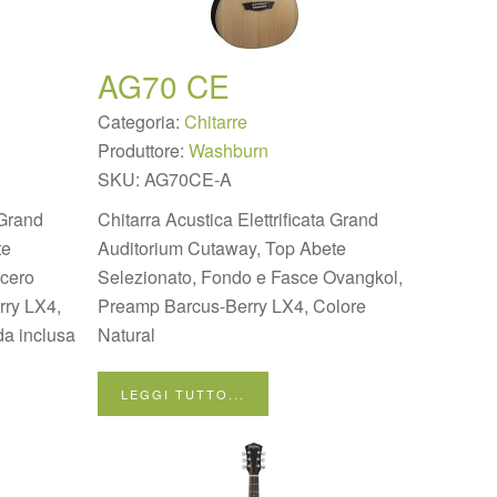
AG70 CE
Categoria:
Chitarre
Produttore:
Washburn
SKU:
AG70CE-A
 Grand
Chitarra Acustica Elettrificata Grand
te
Auditorium Cutaway, Top Abete
Acero
Selezionato, Fondo e Fasce Ovangkol,
ry LX4,
Preamp Barcus-Berry LX4, Colore
da inclusa
Natural
LEGGI TUTTO...